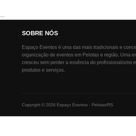
…
SOBRE NÓS
Espaço Eventos é uma das mais tradicionais e conc
organização de eventos em Pelotas e região. Uma em
cresceu sem perder a essência do profissionalismo 
produtos e serviços.
Copyright © 2026 Espaço Eventos - Pelotas/RS