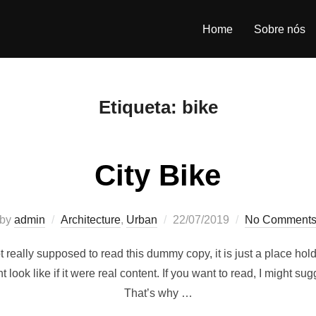
Home
Sobre nós
Etiqueta:
bike
City Bike
Posted
by
admin
Architecture
,
Urban
22/07/2019
No Comment
on
really supposed to read this dummy copy, it is just a place ho
 look like if it were real content. If you want to read, I might s
That’s why …