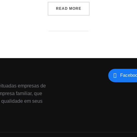
“CITY BIKE”
READ MORE
Facebo
eituadas empresas de
presa familiar, que
e qualidade em seus