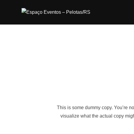
Skip
to
content
This is some dummy copy. You’re not 
visualize what the actual copy might