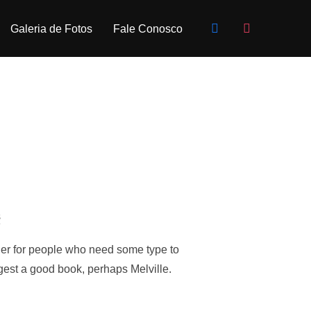
facebook
instagram
Galeria de Fotos
Fale Conosco
s
lder for people who need some type to
uggest a good book, perhaps Melville.