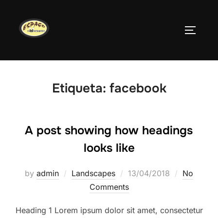
Skip
to
TOGGLE
content
Etiqueta:
facebook
A post showing how headings
looks like
Posted
by
admin
Landscapes
13/04/2018
No
on
Comments
Heading 1 Lorem ipsum dolor sit amet, consectetur