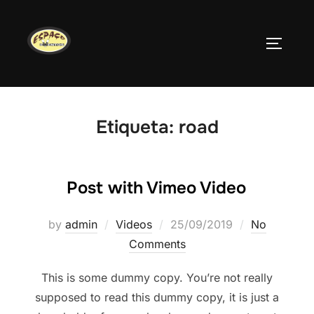
Skip
to
TOGGLE
content
Etiqueta:
road
Post with Vimeo Video
Posted
by
admin
Videos
25/09/2019
No
on
Comments
This is some dummy copy. You’re not really
supposed to read this dummy copy, it is just a