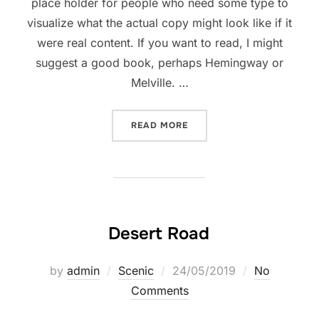
place holder for people who need some type to
visualize what the actual copy might look like if it
were real content. If you want to read, I might
suggest a good book, perhaps Hemingway or
Melville. …
“POST WITH VIMEO VIDEO”
READ MORE
Desert Road
Posted
by
admin
Scenic
24/05/2019
No
on
Comments